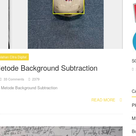
lahan Citra Digital
S
etode Background Subtraction
2
33 Comments
2379
 Metode Background Subtraction
C
READ MORE
P
M
Bo