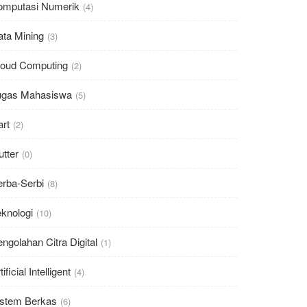
omputasi Numerik
(4)
ata Mining
(3)
loud Computing
(2)
ugas Mahasiswa
(5)
rt
(2)
utter
(0)
erba-Serbi
(8)
knologi
(10)
ngolahan Citra Digital
(1)
tificial Intelligent
(4)
istem Berkas
(6)