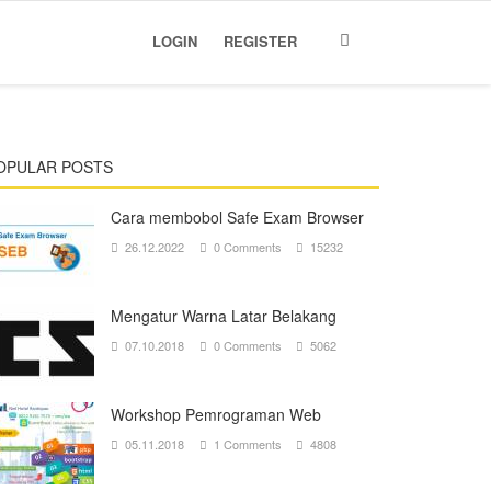
LOGIN
REGISTER
OPULAR POSTS
Cara membobol Safe Exam Browser
26.12.2022
0 Comments
15232
Mengatur Warna Latar Belakang
07.10.2018
0 Comments
5062
Workshop Pemrograman Web
05.11.2018
1 Comments
4808