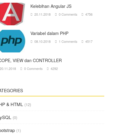
Kelebihan Angular JS
20.11.2018
0 Comments
4756
Variabel dalam PHP
08.10.2018
1 Comments
4517
COPE, VIEW dan CONTROLLER
0.11.2018
0 Comments
4292
ATEGORIES
HP & HTML
(12)
ySQL
(0)
otstrap
(1)