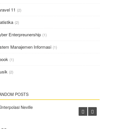
ravel 11
(2)
atistika
(2)
yber Enterpreunership
(1)
istem Manajemen Informasi
(1)
book
(1)
usik
(2)
Teknologi
Komputasi Numerik
Aplikasi un
ANDOM POSTS
Interpolasi Neville
Membantu