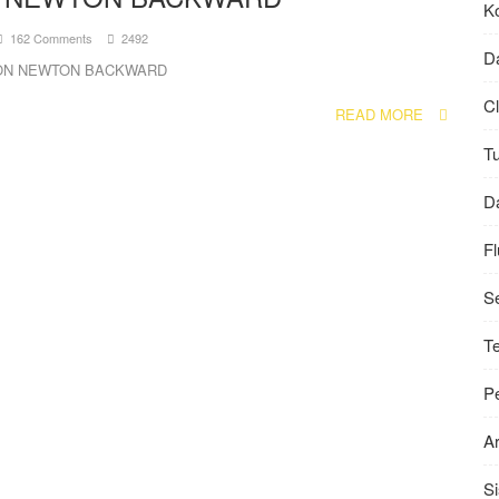
K
162 Comments
2492
D
ON NEWTON BACKWARD
C
READ MORE
T
Da
Fl
S
Te
Pe
Ar
S