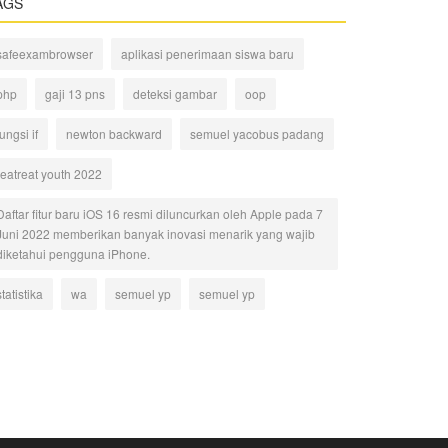
AGS
safeexambrowser
aplikasi penerimaan siswa baru
php
gaji 13 pns
deteksi gambar
oop
fungsi if
newton backward
semuel yacobus padang
reatreat youth 2022
Daftar fitur baru iOS 16 resmi diluncurkan oleh Apple pada 7
Juni 2022 memberikan banyak inovasi menarik yang wajib
diketahui pengguna iPhone.
statistika
wa
semuel yp
semuel yp