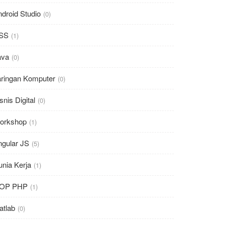
droid Studio
(0)
SS
(1)
ava
(0)
aringan Komputer
(0)
snis Digital
(0)
orkshop
(1)
ngular JS
(5)
nia Kerja
(1)
OP PHP
(1)
atlab
(0)