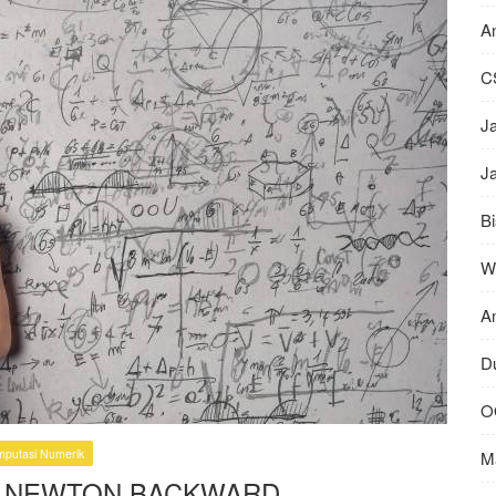
An
C
J
J
Bi
W
A
Du
O
putasi Numerik
M
N NEWTON BACKWARD