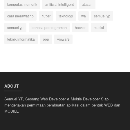
komputasi numerik
artificial intelligent
atasan
cara merawat hp
flutter
teknologi
wa
semuel yp
semuel yp
bahasa pemrograman
hacker
musisi
teknik informatika
oop
vmware
ABOUT
Semuel YP, Seorang Web Developer & Mobile Developer Siap
mengerjakan permintaan pembuatan aplikasi dalam bentuk WEB dan
MOBILE