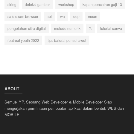
string
deteksi gambar
workshop
kapan pencairan gaji 13
safe exam browser
api
wa
oop
mean
pengolahan citra digital
metode numerik
?:
tutorial canva
reatreat youth 2022
tips baterai ponsel awet
ABOUT
Semuel YP, Seorang Web Developer & Mobile Developer Siap
mengerjakan permintaan pembuatan aplikasi dalam bentuk WEB dan
MOBILE